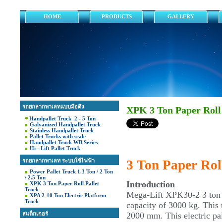
HOME
PRODUCTS
GALLERY
รถยกลากพาเลทแบบมือดึง
XPK 3 Ton Paper Roll 
Handpallet Truck 2 - 5 Ton
Galvanized Handpallet Truck
Stainless Handpallet Truck
Pallet Trucks with scale
Handpallet Truck WB Series
Hi - Lift Pallet Truck
3 Ton Paper Rol
รถยกลากพาเลท ระบบใช้ไฟฟ้า
Power Pallet Truck 1.3 Ton / 2 Ton
/ 2.5 Ton
Introduction
XPK 3 Ton Paper Roll Pallet
Truck
Mega-Lift XPK30-2 3 ton pa
XPA 2-10 Ton Electric Platform
Truck
capacity of 3000 kg. This
สแต็กเกอร์
2000 mm. This electric pal