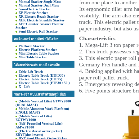
from one place to another.
Manual Stacker Single Mast
Manual Stacker Dual Mast
Its ergonomic tiller arm h
Semi-Electric Stacker
XE Electric Stacker
visibility. The arm also en
XR Electric Reach Stacker
XEK Electric Straddle Stacker
truck. This electric palle
XEP Counter Balance Electric
paper industry, but also u
Stacker
Semi Electric Roll Stacker
Characteristics
สแต็กเกอร์ แบบมีหน้าโต๊ะเรียบ
1. Mega-Lift 3 ton paper
Platform Stacker
Electric Platform Stacker
2. This truck possesses re
Mini Electric Table Stacker
3. This electric paper roll
Mini Table Stacker
Germany Frei handle and 
โต๊ะยกปรับระดับ แบบไฮดรอลิค
4. Braking applied with ha
Table Lift Truck
Electric Table Truck (ETFD35)
paper roll pallet truck.
Electric Table Truck (ETF75)
Electric Table Truck (ETF30 / 50 )
5. Emergency reversing de
X - Lift
6. Five points structure bri
รถกระเช้า แบบเสาทำด้วยอลูมิเนียม
(Mobile Vertical Lifts) GTWY2000
(DUAL MAST)
Mobile Alumniun Work Platform(
SINGLE MAST)
(Mobile Vertical Lifts)
EGTWY1000
(Self-Propelled Vertical Lifts)
AMWP1000
(Electric Aerial order picker)
ZDYT(dual masts)
DYT Semi Electric Order Picker