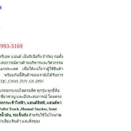
า
1
169
รีเอท แอนด์ เอ็นจิเนียริ่ง จำกัด) ก่อตั้ง
ละประสบการณ์ทางด้านบริหารและวิศวกรรม
กประเทศ เพื่อให้แน่ใจว่าผู้ใช้สินค้า
พร้อมกันนี้สินค้าของเรายังได้รับการ
 ,CQC ,CNAS ,TUV ,GS ,DNV
ถยกระบบไฮดรอลิค ทุกรุ่น ทุกยี่ห้อ
ู้เชี่ยวชาญ และมีประสบการณ์ โดยตรง
ถกระเช้าไฟฟ้า, แฮนด์ลิฟท์, แฮนด์พา
allet Truck ,Manual Stacker, Semi
งน้ำมัน, รถเข็นถัง
สำหรับใช้ในโรงงา
น
เลียง สินค้า และสิ่งของ