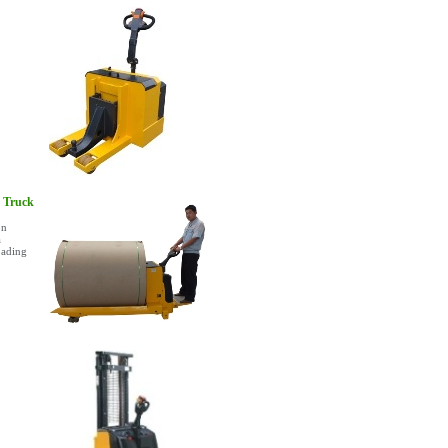
t Truck
on
a
oading