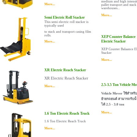
medium and high intensit
More...
pallet transport and stack
warehouses...
More...
Semi Electric Roll Stacker
This semi electric roll stacker is
typically used
to stack and transport casing film
rolls.
XEP Counter Balance
Electric Stacker
More...
XEP Counter Balaance El
Stacker
More...
XR Electric Reach Stacker
XR Electric Reach Stacker
2.5-3.5 Ton Vehicle Mo
More...
Vehicle Mover ใช้สำหรับ
ย้ายรถยนต์ สามารถรับน้
ได้ 2.5 - 3.0 ton
More...
1.6 Ton Electric Reach Truck
1.6 Ton Electric Reach Truck
More...