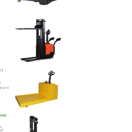
 (
บ
ทุกลาก
tric
is
 of