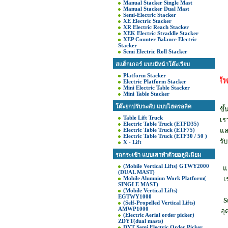
Manual Stacker Single Mast
Manual Stacker Dual Mast
Semi-Electric Stacker
XE Electric Stacker
XR Electric Reach Stacker
XEK Electric Straddle Stacker
XEP Counter Balance Electric
Stacker
Semi Electric Roll Stacker
สแต็กเกอร์ แบบมีหน้าโต๊ะเรียบ
Platform Stacker
บริษัทได้เปลี่ยนแปลงหมายเลขโทรศัพท์จาก 0
Electric Platform Stacker
Mini Electric Table Stacker
Mini Table Stacker
โต๊ะยกปรับระดับ แบบไฮดรอลิค
ขึ
Table Lift Truck
เร
Electric Table Truck (ETFD35)
Electric Table Truck (ETF75)
แล
Electric Table Truck (ETF30 / 50 )
รั
X - Lift
รถกระเช้า แบบเสาทำด้วยอลูมิเนียม
(Mobile Vertical Lifts) GTWY2000
แ
(DUAL MAST)
Mobile Alumniun Work Platform(
เ
SINGLE MAST)
(Mobile Vertical Lifts)
EGTWY1000
S
(Self-Propelled Vertical Lifts)
AMWP1000
อุ
(Electric Aerial order picker)
ZDYT(dual masts)
DYT Semi Electric Order Picker