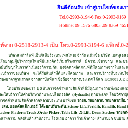
ยินดีต้อนรับ เข้าสู่เวปไซต์ของเร
Tel.0-2993-3194-6 Fax.0-2993-9169
Hotline: 09-1576-6803 ,09-8369-465
-2518-2913-4 เป็น โทร.0-2993-3194-6 แฟ็กซ์.0-2993-3
บริษัทเมก้าลิฟท์ เอ็นจิเนียริ่ง (ประเทศไทย) จำกัด (เดิมชื่อ
บริษัท เอสทูเอส ค
้นโดยกลุ่มผู้บริหารรุ่นใหม่ที่มีแนวคิดริเริ่มสร้างสรรค์ มีความเชี่ยวชาญ แ
ามีปรัชญาในการดำเนินธุรกิจร่วมกัน มุ่งจัดหาผลิตภัณฑ์ที่มีคุณภาพจากในและนอ
ะบริการของบริษัท จะได้รับสินค้าที่ดีและมีคุณภาพ และการบริการที่ประทับใจ 
บรองมาตรฐานสากล จากสถาบันที่น่าเชี่อถือจากต่างประเทศ ได้แก่ ISO9001 ,CE
โดยบริษัทของเรา มุ่งเน้นการจัดจำหน่ายสินค้าที่ดีมีคุณภาพ รวมทั้งซ่อมแซมร
ละให้บริการให้คำปรึกษาด้านระบบไฮดรอลิค (Hydraulic) ทุกประเภท โดยวิศกรผ
ราจัดจำหน่ายสินค้าหลากหลายประเภท อาทิเช่น
รถยก, รถยกลาก, รถยกลากมือ, ร
เลท, แฮนด์สแต็กเกอร์, โต๊ะยกปรับระดับ, Scissor Lift, Forklift, Handlift,
Hand P
tacker, Platform Truck ,Order Picker ,Table Lift
,X-Lift , Drum Stacker, รถยกถั
ตสาหกรรม คลังสินค้า สำนักงาน โรงแรม อาคาร ร้านค้าต่างๆ สำหรับยก ขนย้าย ลำ