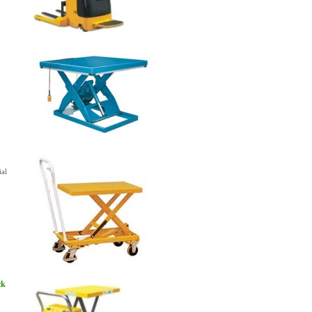
ial
ck