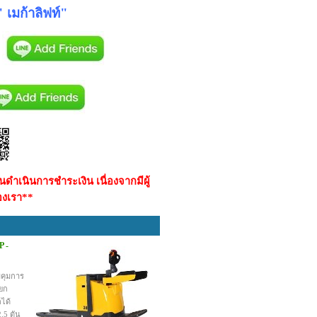
เมก้าลิฟท์"
ำเนินการชำระเงิน เนื่องจากมีผู้
องเรา**
P -
คุมการ
ะยก
ได้
2.5 ตัน