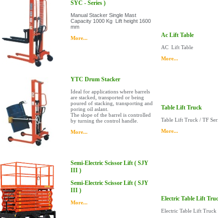
SYC - Series )
Manual Stacker Single Mast
Capacity 1000 Kg Lift height 1600
mm
Ac Lift Table
More...
AC Lift Table
More...
YTC Drum Stacker
Ideal for applications where barrels
are stacked, transported or being
poured of stacking, transporting and
Table Lift Truck
poring oil aslant.
The slope of the barrel is controlled
Table Lift Truck / TF Ser
by turning the control handle.
More...
More...
Semi-Electric Scissor Lift ( SJY
III )
Semi-Electric Scissor Lift ( SJY
III )
Electric Table Lift Tru
More...
Electric Table Lift Truck