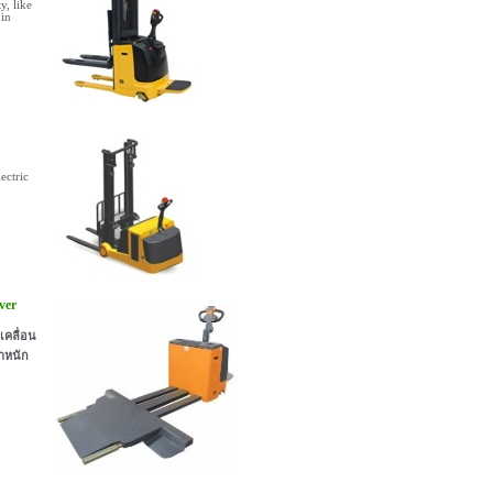
y, like
 in
ectric
ver
เคลื่อน
ำหนัก